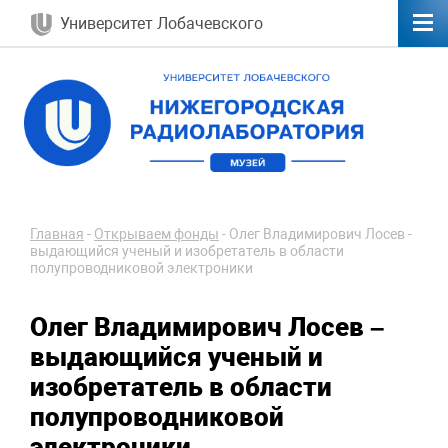
Университет Лобачевского
Главная
-
Открываем фонды
-
Олег Владимирович Лосев -
выдающийся ученый и изобретатель в области
полупроводниковой электроники
Олег Владимирович Лосев –
выдающийся ученый и
изобретатель в области
полупроводниковой
электроники