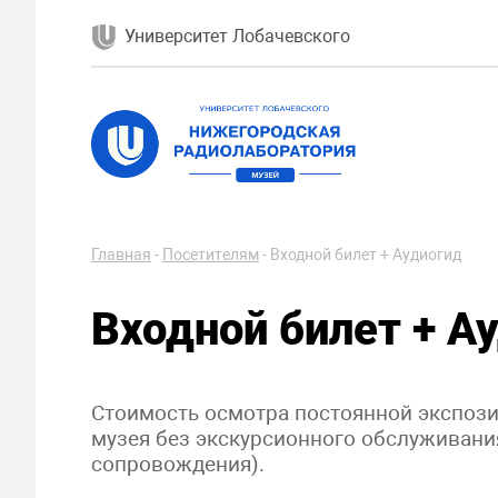
Университет Лобачевского
Главная
-
Посетителям
-
Входной билет + Аудиогид
Входной билет + А
Стоимость осмотра постоянной экспоз
музея без экскурсионного обслуживан
сопровождения).