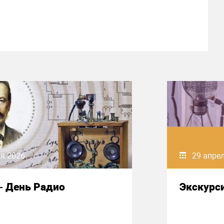
я 2026
29 апре
– День Радио
Экскурси