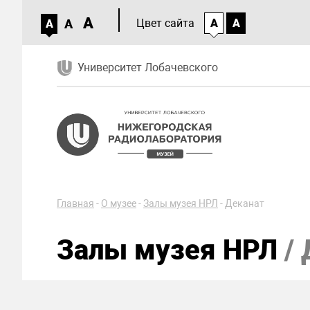
A
A
Цвет сайта
A
A
A
Университет Лобачевского
Главная
-
О музее
-
Залы музея НРЛ
-
Деканат
Залы музея НРЛ
/