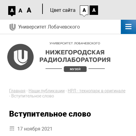
A
A
Цвет сайта
A
A
A
Университет Лобачевского
Главная
-
Наши публикации
-
НРЛ - технопарк в оригинале
-
Вступительное слово
Вступительное слово
17 ноября 2021