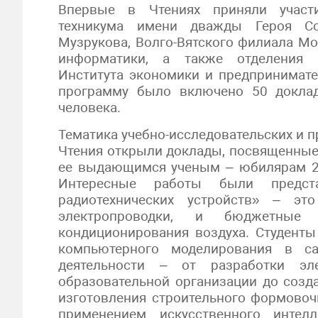
Впервые в Чтениях приняли участи
техникума имени дважды Героя Соц
Музрукова, Волго-Вятского филиала Мо
информатики, а также отделения с
Института экономики и предпринимате
программу было включено 50 доклад
человека.
Тематика учебно-исследовательских и 
Чтения открыли доклады, посвященные
ее выдающимся ученым – юбилярам 202
Интересные работы были предст
радиотехнических устройств» – эт
электропроводки, и бюджетны
кондиционирования воздуха. Студент
компьютерного моделирования в са
деятельности – от разработки эл
образовательной организации до соз
изготовления строительного формовоч
применением искусственного интелл