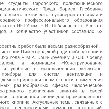
е студенты Саровского политехнического
иалистического Труда Бориса Глебовича
сковского технического университета связи и
реднего профессионального образования
льства ННГУ им. Н.И. Лобачевского. Всего в
ов, а количество участников составило 62
проектных работ была весьма разнообразной.
 истории Нижегородской радиолаборатории и
3 года – М.А. Бонч-Бруевичу и О.В. Лосеву.
авлены в номинации «Конструирование
о и удобные в использовании детекторы
е приборы для систем вентиляции и
ы демонстрировали возможности применения
мых разнообразных сферах человеческой
ектронного расписания занятий в своей
дания конвейерной линии для промышленного
ного кирпича. Актуальные темы, связанные с
екта, перспективами «умных» технологий,