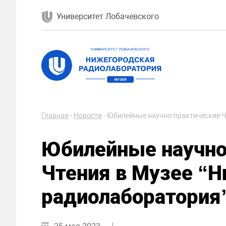
Университет Лобачевского
Главная
-
Новости
-
Юбилейные научно-практические Ч
Юбилейные научно
Чтения в Музее “
радиолаборатория