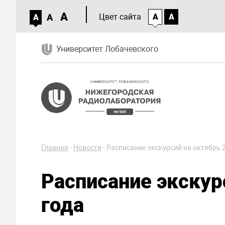
A
A
Цвет сайта
A
A
A
Университет Лобачевского
Главная
-
Новости
-
Расписание экскурсий на октябрь 
Расписание экскур
года